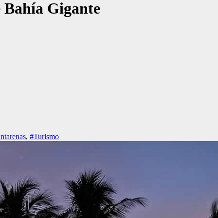
e Bahía Gigante
ntarenas
,
#Turismo