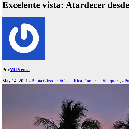
Excelente vista: Atardecer desd
Por
Mi Prensa
May 14, 2021
#Bahía Gigante
,
#Costa Rica
,
#noticias
,
#Paquera
,
#Pu