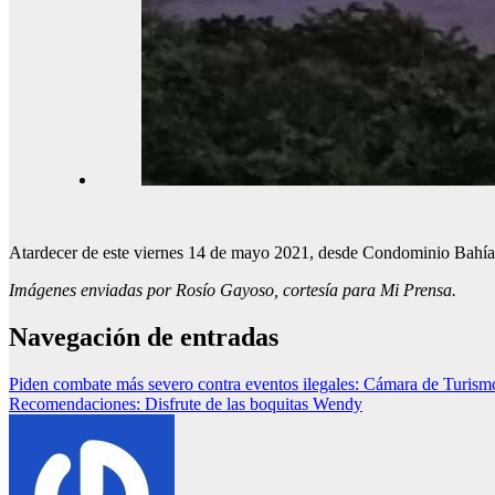
Atardecer de este viernes 14 de mayo 2021, desde Condominio Bahía
Imágenes enviadas por Rosío Gayoso, cortesía para Mi Prensa.
Navegación de entradas
Piden combate más severo contra eventos ilegales: Cámara de Turism
Recomendaciones: Disfrute de las boquitas Wendy