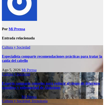
Por
Mi Prensa
Entrada relacionada
Cultura y Sociedad
Especialista comparte recomendaciones prácticas para tratar la
caída del cabello
Ago 5, 2026
Mi Prensa
Cultura y Sociedad
Experto comparte consejos para reducir el riesgo de deterioro
cognitivo у enfermedad de Alzheimer
Ago 4, 2026
Mi Prensa
Cultura y Sociedad
Tecnología