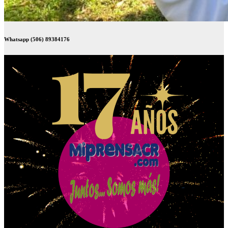
Whatsapp (506) 89384176