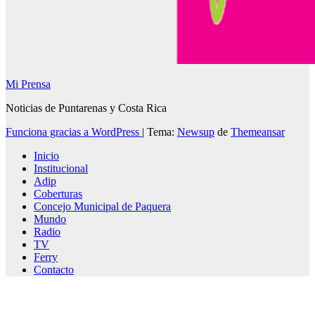
Mi Prensa
Noticias de Puntarenas y Costa Rica
Funciona gracias a WordPress
|
Tema:
Newsup
de
Themeansar
Inicio
Institucional
Adip
Coberturas
Concejo Municipal de Paquera
Mundo
Radio
TV
Ferry
Contacto