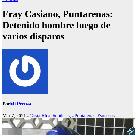
Fray Casiano, Puntarenas:
Detenido hombre luego de
varios disparos
Por
Mi Prensa
Mar 7, 2021
#Costa Rica
,
#noticias
,
#Puntarenas
,
#sucesos