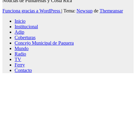
Noticias de Puntarenas y Costa Rica
Funciona gracias a WordPress
|
Tema:
Newsup
de
Themeansar
Inicio
Institucional
Adip
Coberturas
Concejo Municipal de Paquera
Mundo
Radio
TV
Ferry
Contacto