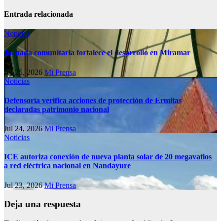
Entrada relacionada
Noticias
Jornada comunitaria fortalece el desarrollo en Miramar
Jul 25, 2026
Mi Prensa
Noticias
Defensoría verifica acciones de protección de Ermitas
declaradas patrimonio nacional
Jul 24, 2026
Mi Prensa
Noticias
ICE autoriza conexión de nueva planta solar de 20 megavatios
a red eléctrica nacional en Nandayure
Jul 23, 2026
Mi Prensa
Deja una respuesta