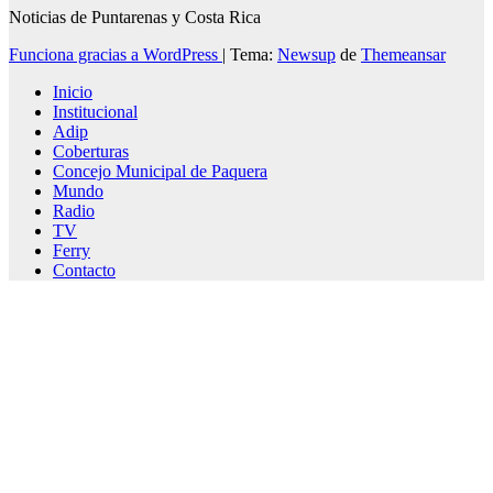
Noticias de Puntarenas y Costa Rica
Funciona gracias a WordPress
|
Tema:
Newsup
de
Themeansar
Inicio
Institucional
Adip
Coberturas
Concejo Municipal de Paquera
Mundo
Radio
TV
Ferry
Contacto