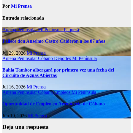
Por
Mi Prensa
Entrada relacionada
Antena Peninsular
Mi Península
Paquera
Fallece don Anselmo Castro Calderón a los 87 años
Jul 29, 2026
Mi Prensa
Antena Peninsular
Cóbano
Deportes
Mi Península
Bahía Tambor albergará por primera vez una fecha del
Circuito de Aguas Abiertas
Jul 16, 2026
Mi Prensa
Antena Peninsular
Cóbano
Empleos
Mi Península
Oportunidad de Empleo en Aeropuerto de Cóbano
Jun 19, 2026
Mi Prensa
Deja una respuesta