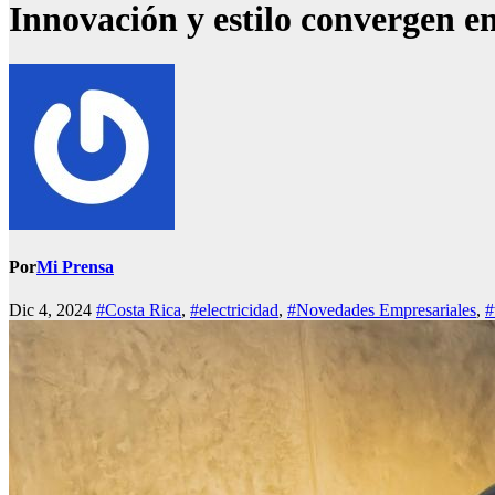
Innovación y estilo convergen e
Por
Mi Prensa
Dic 4, 2024
#Costa Rica
,
#electricidad
,
#Novedades Empresariales
,
#