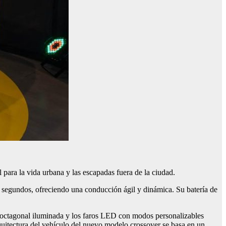
ara la vida urbana y las escapadas fuera de la ciudad.
 segundos, ofreciendo una conducción ágil y dinámica. Su batería de
lla octagonal iluminada y los faros LED con modos personalizables
rquitectura del vehículo del nuevo modelo crossover se basa en un