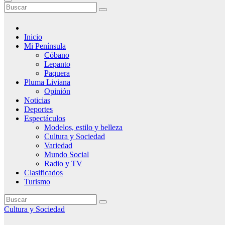
Inicio
Mi Península
Cóbano
Lepanto
Paquera
Pluma Liviana
Opinión
Noticias
Deportes
Espectáculos
Modelos, estilo y belleza
Cultura y Sociedad
Variedad
Mundo Social
Radio y TV
Clasificados
Turismo
Cultura y Sociedad