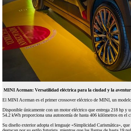
MINI Aceman: Versatilidad eléctrica para la ciudad y la avent
El MINI Aceman es el primer crossover eléctrico de MINI, un modelo 
Disponible únicamente con un motor eléctrico que entrega 218 hp y u
54.2 kWh proporciona una autonomía de hasta 406 kilómetros en el ci
Su diseño exterior adopta el lenguaje «Simplicidad Carismática», que 
destacan por su estilo futurista, mientras que las llantas de hasta 19