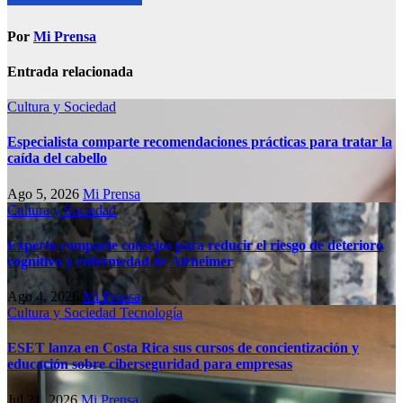
Por
Mi Prensa
Entrada relacionada
Cultura y Sociedad
Especialista comparte recomendaciones prácticas para tratar la
caída del cabello
Ago 5, 2026
Mi Prensa
Cultura y Sociedad
Experto comparte consejos para reducir el riesgo de deterioro
cognitivo у enfermedad de Alzheimer
Ago 4, 2026
Mi Prensa
Cultura y Sociedad
Tecnología
ESET lanza en Costa Rica sus cursos de concientización y
educación sobre ciberseguridad para empresas
Jul 21, 2026
Mi Prensa