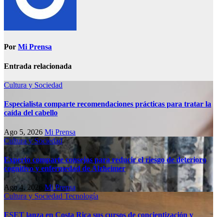
Por
Mi Prensa
Entrada relacionada
Cultura y Sociedad
Especialista comparte recomendaciones prácticas para tratar la
caída del cabello
Ago 5, 2026
Mi Prensa
Cultura y Sociedad
Experto comparte consejos para reducir el riesgo de deterioro
cognitivo у enfermedad de Alzheimer
Ago 4, 2026
Mi Prensa
Cultura y Sociedad
Tecnología
ESET lanza en Costa Rica sus cursos de concientización y