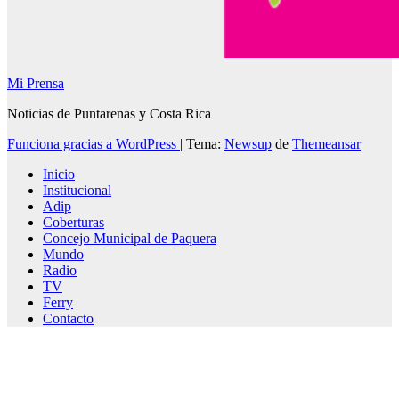
Mi Prensa
Noticias de Puntarenas y Costa Rica
Funciona gracias a WordPress
|
Tema:
Newsup
de
Themeansar
Inicio
Institucional
Adip
Coberturas
Concejo Municipal de Paquera
Mundo
Radio
TV
Ferry
Contacto