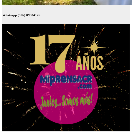
Whatsapp (506) 89384176