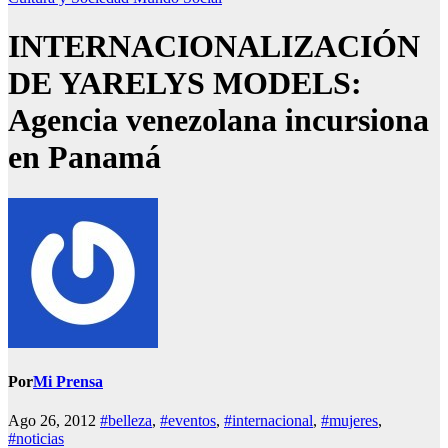
INTERNACIONALIZACIÓN
DE YARELYS MODELS:
Agencia venezolana incursiona
en Panamá
Por
Mi Prensa
Ago 26, 2012
#belleza
,
#eventos
,
#internacional
,
#mujeres
,
#noticias