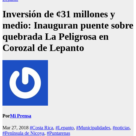
Inversión de ¢31 millones y
medio: Inauguran puente sobre
quebrada La Peligrosa en
Corozal de Lepanto
Por
Mi Prensa
Mar 27, 2018
#Costa Rica
,
#Lepanto
,
#Municipalidades
,
#noticias
,
#Península de Nicoya
,
#Puntarenas