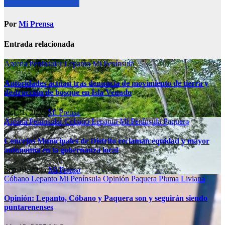
Por
Mi Prensa
Entrada relacionada
Antena Peninsular
Lepanto
Mi Península
Autoridades actúan tras denuncia de movimiento de tierra y
destrucción de bosque en Isla Venado
Oct 31, 2025
Mi Prensa
Antena Peninsular
Cóbano
Lepanto
Mi Península
Paquera
Concejos Municipales de Distrito reclaman equidad y mayor
autonomía en la gobernanza local
Sep 19, 2025
Mi Prensa
Cóbano
Lepanto
Mi Península
Opinión
Paquera
Pluma Liviana
Opinión: Lepanto, Cóbano y Paquera son y seguirán siendo
puntarenenses