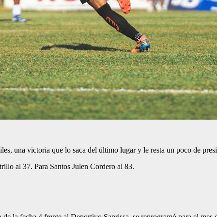
s, una victoria que lo saca del último lugar y le resta un poco de pres
illo al 37. Para Santos Julen Cordero al 83.
 de la fecha 4 frente al Deportivo Saprissa, se reprogramó para el mes 