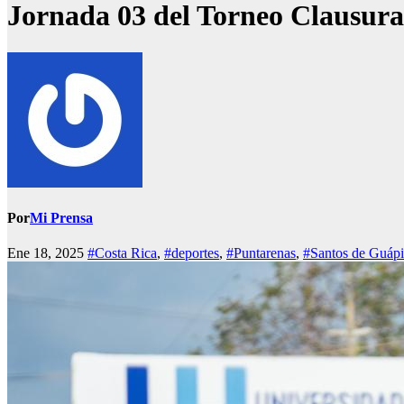
Jornada 03 del Torneo Clausura
Por
Mi Prensa
Ene 18, 2025
#Costa Rica
,
#deportes
,
#Puntarenas
,
#Santos de Guápi