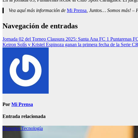
Vea aquí más información de
Mi Prensa
, Juntos… Somos más! – Ho
Navegación de entradas
Jornada 02 del Torneo Clausura 2025: Santa Ana FC 1 Puntarenas F
Keiron Solís y Kristel Espinoza ganan la primera fecha de la Serie
Por
Mi Prensa
Entrada relacionada
Deportes
Tecnología