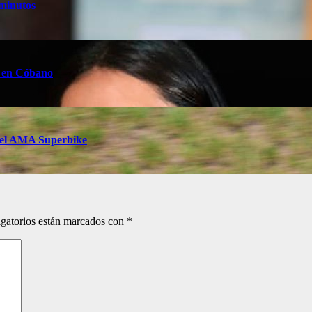
 minutos
z en Cóbano
a del AMA Superbike
gatorios están marcados con
*