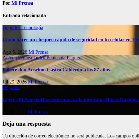
Por
Mi Prensa
Entrada relacionada
Deportes
Tecnología
Cómo hacer un chequeo rápido de seguridad en tu celular en 10
Ago 5, 2026
Mi Prensa
Antena Peninsular
Mi Península
Paquera
Fallece don Anselmo Castro Calderón a los 87 años
Jul 29, 2026
Mi Prensa
Deportes
Gipzy «El Ángel» Díaz enfrentará a la mexicana María Martíne
Jul 28, 2026
Mi Prensa
Deja una respuesta
Tu dirección de correo electrónico no será publicada.
Los campos obli