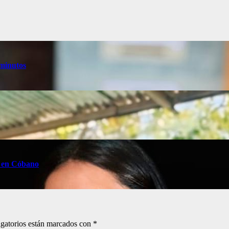
 minutos
z en Cóbano
gatorios están marcados con
*