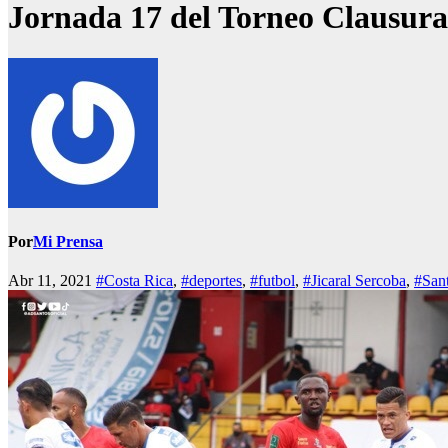
Jornada 17 del Torneo Clausura 
Por
Mi Prensa
Abr 11, 2021
#Costa Rica
,
#deportes
,
#futbol
,
#Jicaral Sercoba
,
#Sant