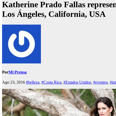
Katherine Prado Fallas represen
Los Ángeles, California, USA
Por
Mi Prensa
Ago 23, 2016
#belleza
,
#Costa Rica
,
#Estados Unidos
,
#eventos
,
#in