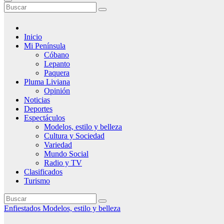
Inicio
Mi Península
Cóbano
Lepanto
Paquera
Pluma Liviana
Opinión
Noticias
Deportes
Espectáculos
Modelos, estilo y belleza
Cultura y Sociedad
Variedad
Mundo Social
Radio y TV
Clasificados
Turismo
Enfiestados
Modelos, estilo y belleza