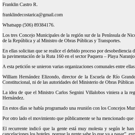
Franklin Castro R.
franklindecostarica@gmail.com
Whatsapp (506) 89384176.
Los tres Concejo Municipales de la región sur de la Península de Ni
de la República y al Ministro de Obras Públicas y Transportes.
En ellas solicitan que se realice el debido proceso por desobedienc
la pavimentación de la Ruta 160 en el sector Paquera – Playa Naranjo
A esta petición se unieron varias organizaciones comunales entre ella
William Hernández Elizondo, director de la Escuela de Río Grande, 
Constitucional, ni de las autoridades del Ministerio de Obras Públicas
La idea de que el Ministro Carlos Segnini Villalobos viniera a la re
Hernández.
En estos días se había programado una reunión con los Concejos Munici
Por otro lado el movimiento que públicamente se ha mencionado que se
El recurrente indicó que la gente está muy molesta y según le han
cancelaciones los hoteles, porque la gente sabe lo que va a pasar”, ex