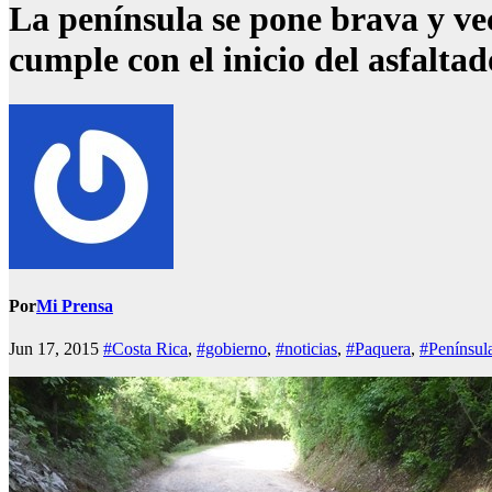
La península se pone brava y vec
cumple con el inicio del asfalta
Por
Mi Prensa
Jun 17, 2015
#Costa Rica
,
#gobierno
,
#noticias
,
#Paquera
,
#Penínsul