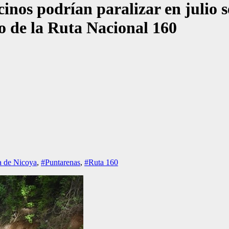
inos podrían paralizar en julio se
do de la Ruta Nacional 160
a de Nicoya
,
#Puntarenas
,
#Ruta 160