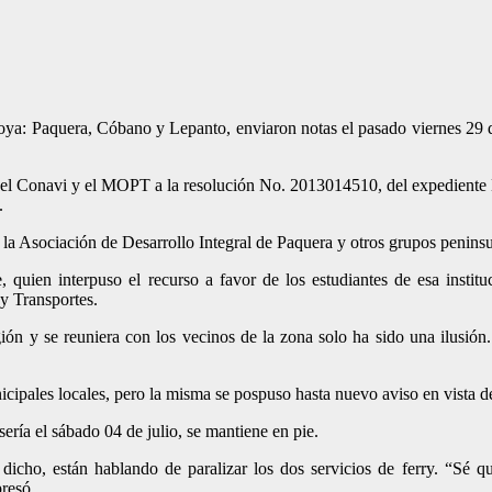
coya: Paquera, Cóbano y Lepanto, enviaron notas el pasado viernes 29 d
ia del Conavi y el MOPT a la resolución No. 2013014510, del expedient
.
s la Asociación de Desarrollo Integral de Paquera y otros grupos penins
quien interpuso el recurso a favor de los estudiantes de esa institu
 y Transportes.
gión y se reuniera con los vecinos de la zona solo ha sido una ilusión.
pales locales, pero la misma se pospuso hasta nuevo aviso en vista de 
ría el sábado 04 de julio, se mantiene en pie.
 dicho, están hablando de paralizar los dos servicios de ferry. “S
presó.