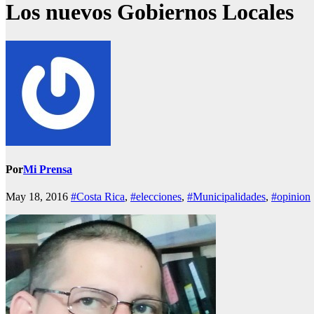
Los nuevos Gobiernos Locales
Por
Mi Prensa
May 18, 2016
#Costa Rica
,
#elecciones
,
#Municipalidades
,
#opinion