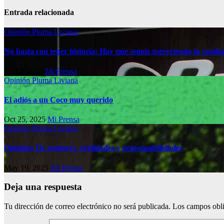
Entrada relacionada
Opinión
Pluma Liviana
No basta con tener historia: Hay que seguir mereciendo la confia
Jul 14, 2026
Mi Prensa
Opinión
Pluma Liviana
El adiós a un Coco muy querido
Oct 25, 2025
Mi Prensa
Opinión
Pluma Liviana
Opinión: De rumores, realidades y responsabilidades
May 19, 2025
Mi Prensa
Deja una respuesta
Tu dirección de correo electrónico no será publicada.
Los campos obli