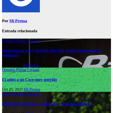
Por
Mi Prensa
Entrada relacionada
Opinión
Pluma Liviana
No basta con tener historia: Hay que seguir mereciendo la
confianza
Jul 14, 2026
Mi Prensa
Opinión
Pluma Liviana
El adiós a un Coco muy querido
Oct 25, 2025
Mi Prensa
Opinión
Pluma Liviana
Opinión: De rumores, realidades y responsabilidades