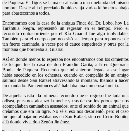
de Paquera. El Tigre, se llama en alusión a una quebrada del mismo
nombre. Desde ahí el preciado líquido viaja varios kilómetros abajo
para abastecernos a todos.
Encontrarnos con la casa de la antigua Finca del Dr. Lobo, hoy La
Tarántula Negra, representó un regresar en el tiempo. Pero el
recorrido contracorriente por el Río Guarial fue algo inolvidable.
También para el cuerpo que necesitó su tiempo para reponerse de
tan fuerte caminada, a veces por el cauce empedrado y otras por la
montaña que bordeaba al Guarial.
Así en donde menos lo esperaba nos encontramos con los cimientos
de lo que fue la casa de don Franklin Garita, allá en Quebrada
Bonita de Paquera. Recuerdo que mi anterior llegada a ese lugar
había sucedido en los ochentas, cuando en compañía de un amigo
salimos desde San Rafael atravesando la montaña. Íbamos a hacer
un mandado. Para entonces allá habitaba una numerosa familia.
De aquella visita –la primera- recuerdo que el regreso fue toda una
odisea, pues nos alcanzó la noche y tras de eso los perros que nos
acompañaban caminaban asustados, ante el sonido de un animal que
creíamos que era un tigre. No sé si eso nos desorientó, pero el caso
fue que al bajar no estábamos en San Rafael, sino en Cerro Bonito,
allá donde vivía don Zenón Jiménez.