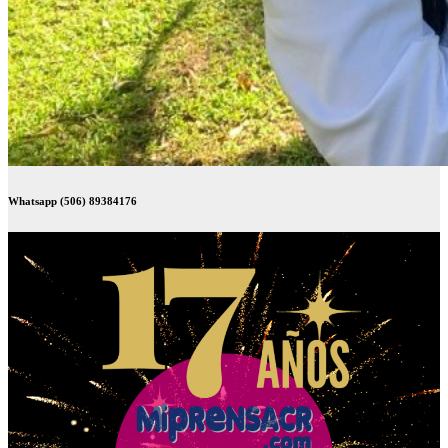
Whatsapp (506) 89384176