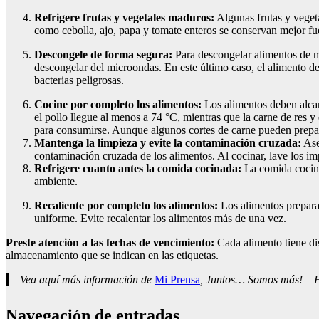
Refrigere frutas y vegetales maduros:
Algunas frutas y veget
como cebolla, ajo, papa y tomate enteros se conservan mejor fue
Descongele de forma segura:
Para descongelar alimentos de ma
descongelar del microondas. En este último caso, el alimento d
bacterias peligrosas.
Cocine por completo los alimentos:
Los alimentos deben alca
el pollo llegue al menos a 74 °C, mientras que la carne de res 
para consumirse. Aunque algunos cortes de carne pueden prepara
Mantenga la limpieza y evite la contaminación cruzada:
Ase
contaminación cruzada de los alimentos. Al cocinar,
lave los im
Refrigere cuanto antes la comida cocinada:
La comida cocina
ambiente.
Recaliente por completo los alimentos:
Los alimentos preparad
uniforme. Evite recalentar los alimentos más de una vez.
Preste atención a las fechas de vencimiento:
Cada alimento tiene di
almacenamiento que se indican en las etiquetas.
Vea aquí más información de
Mi Prensa
, Juntos… Somos más! – Ho
Navegación de entradas