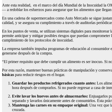
Ante esta realidad, en el marco del día Mundial de la Inocuidad la OM
— a redoblar los esfuerzos para asegurar que los alimentos que llegan
En una cadena de supermercados como Auto Mercado se sigue justamen
calidad, y se asegura su cumplimiento a través de auditorías periódica
En los puntos de venta, se utilizan sistemas digitales para monitorear 
permite anticipar y mitigar posibles riesgos que puedan comprometer la
cumplimiento de los protocolos de inocuidad.
La empresa también impulsa programas de educación al consumidor enf
generarse después de la compra.
“El primer requisito que debe cumplir un alimento es ser inocuo. Si n
Por esta razón, mantener buenas prácticas de manipulación y conservaci
básicas
para reducir riesgos en el hogar.
Guardar los productos refrigerados cuanto antes:
Los alimen
hora después de comprarlos. Si no puede regresar a casa de inmed
Evite lavar los huevos antes de almacenarlos:
Enjuagarlos pue
separado y lavarlos únicamente antes de consumirlos. Esta prácti
Mantenga las carnes en su empaque original:
Una vez que las
cruzada.