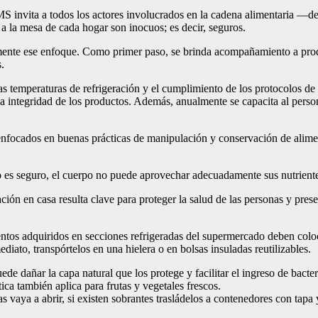
S invita a todos los actores involucrados en la cadena alimentaria —des
 a la mesa de cada hogar son inocuos; es decir, seguros.
te ese enfoque. Como primer paso, se brinda acompañamiento a product
s.
las temperaturas de refrigeración y el cumplimiento de los protocolos de 
 integridad de los productos. Además, anualmente se capacita al persona
ocados en buenas prácticas de manipulación y conservación de aliment
o es seguro, el cuerpo no puede aprovechar adecuadamente sus nutrientes
ón en casa resulta clave para proteger la salud de las personas y prese
tos adquiridos en secciones refrigeradas del supermercado deben colocar
iato, transpórtelos en una hielera o en bolsas insuladas reutilizables.
de dañar la capa natural que los protege y facilitar el ingreso de bact
ca también aplica para frutas y vegetales frescos.
 vaya a abrir, si existen sobrantes trasládelos a contenedores con tapa