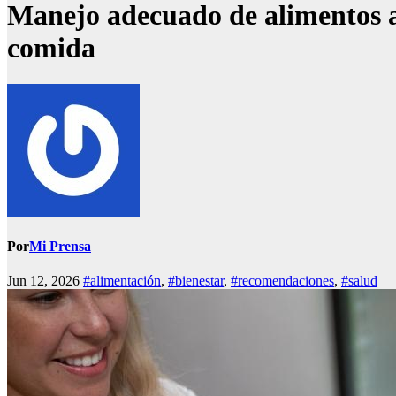
Manejo adecuado de alimentos a
comida
Por
Mi Prensa
Jun 12, 2026
#alimentación
,
#bienestar
,
#recomendaciones
,
#salud