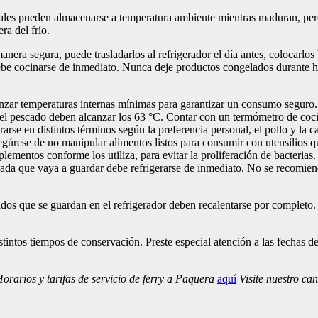
ales pueden almacenarse a temperatura ambiente mientras maduran, pero
ra del frío.
nera segura, puede trasladarlos al refrigerador el día antes, colocarlos
ebe cocinarse de inmediato. Nunca deje productos congelados durante ho
nzar temperaturas internas mínimas para garantizar un consumo seguro
y el pescado deben alcanzar los 63 °C. Contar con un termómetro de cocin
rse en distintos términos según la preferencia personal, el pollo y la 
gúrese de no manipular alimentos listos para consumir con utensilios qu
plementos conforme los utiliza, para evitar la proliferación de bacterias.
da que vaya a guardar debe refrigerarse de inmediato. No se recomienda
os que se guardan en el refrigerador deben recalentarse por completo. S
stintos tiempos de conservación. Preste especial atención a las fechas d
rarios y tarifas de servicio de ferry a Paquera
aquí
Visite nuestro ca