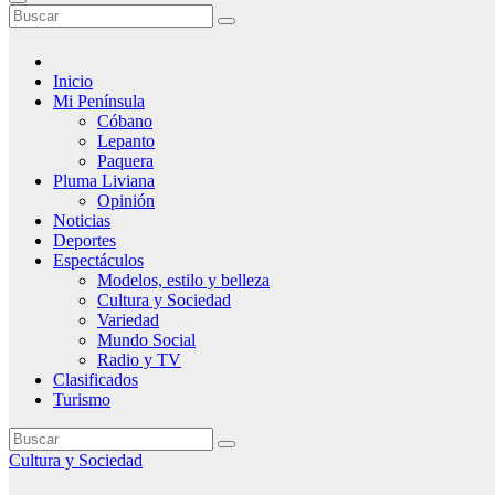
Inicio
Mi Península
Cóbano
Lepanto
Paquera
Pluma Liviana
Opinión
Noticias
Deportes
Espectáculos
Modelos, estilo y belleza
Cultura y Sociedad
Variedad
Mundo Social
Radio y TV
Clasificados
Turismo
Cultura y Sociedad