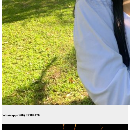
Whatsapp (506) 89384176