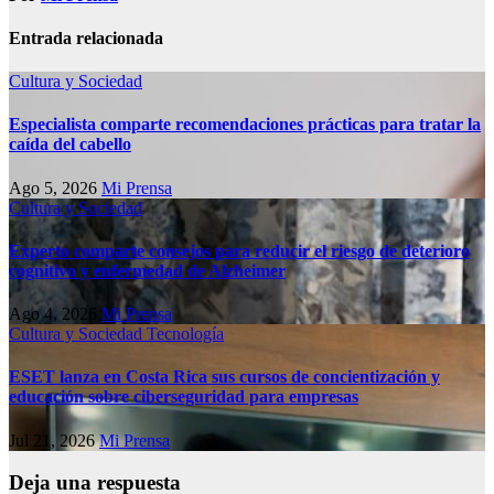
Entrada relacionada
Cultura y Sociedad
Especialista comparte recomendaciones prácticas para tratar la
caída del cabello
Ago 5, 2026
Mi Prensa
Cultura y Sociedad
Experto comparte consejos para reducir el riesgo de deterioro
cognitivo у enfermedad de Alzheimer
Ago 4, 2026
Mi Prensa
Cultura y Sociedad
Tecnología
ESET lanza en Costa Rica sus cursos de concientización y
educación sobre ciberseguridad para empresas
Jul 21, 2026
Mi Prensa
Deja una respuesta