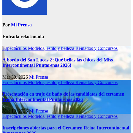
Por
Mi Prensa
Entrada relacionada
Espectáculos
Modelos, estilo y belleza
Reinados y Concursos
A bordo del San Lucas 2 ¡Qué bellas las chicas del Miss
Intercontinental Puntarenas 2026!
Mar 30, 2026
Mi Prensa
Espectáculos
Modelos, estilo y belleza
Reinados y Concursos
Presentación en traje de baño de las candidatas del certamen
Reina Intercontinental Puntarenas 2026
Mar 10, 2026
Mi Prensa
Espectáculos
Modelos, estilo y belleza
Reinados y Concursos
Inscripciones abiertas para el Certamen Reina Intercontinental