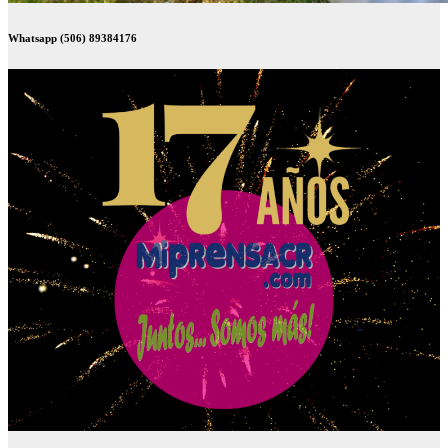
Whatsapp (506) 89384176