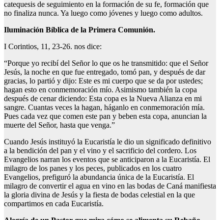
catequesis de seguimiento en la formación de su fe, formación que
no finaliza nunca. Ya luego como jóvenes y luego como adultos.
Iluminación Bíblica de la Primera Comunión.
I Corintios, 11, 23-26. nos dice:
“Porque yo recibí del Señor lo que os he transmitido: que el Señor
Jesús, la noche en que fue entregado, tomó pan, y después de dar
gracias, lo partió y dijo: Este es mi cuerpo que se da por ustedes;
hagan esto en conmemoración mío. Asimismo también la copa
después de cenar diciendo: Esta copa es la Nueva Alianza en mi
sangre. Cuantas veces la hagan, háganlo en conmemoración mía.
Pues cada vez que comen este pan y beben esta copa, anuncian la
muerte del Señor, hasta que venga.”
Cuando Jesús instituyó la Eucaristía le dio un significado definitivo
a la bendición del pan y el vino y el sacrificio del cordero. Los
Evangelios narran los eventos que se anticiparon a la Eucaristía. El
milagro de los panes y los peces, publicados en los cuatro
Evangelios, prefiguró la abundancia única de la Eucaristía. El
milagro de convertir el agua en vino en las bodas de Caná manifiesta
la gloria divina de Jesús y la fiesta de bodas celestial en la que
compartimos en cada Eucaristía.