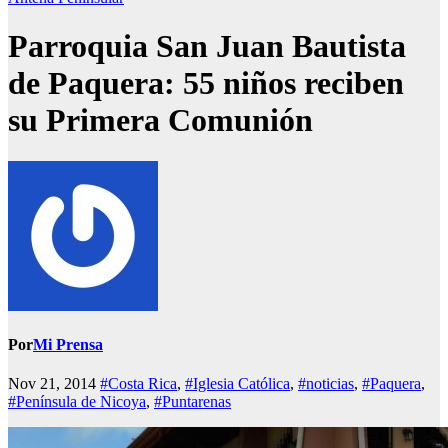
Parroquia San Juan Bautista
de Paquera: 55 niños reciben
su Primera Comunión
Por
Mi Prensa
Nov 21, 2014
#Costa Rica
,
#Iglesia Católica
,
#noticias
,
#Paquera
,
#Península de Nicoya
,
#Puntarenas