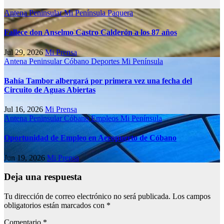
Antena Peninsular
Mi Península
Paquera
Fallece don Anselmo Castro Calderón a los 87 años
Jul 29, 2026
Mi Prensa
Antena Peninsular
Cóbano
Deportes
Mi Península
Bahía Tambor albergará por primera vez una fecha del
Circuito de Aguas Abiertas
Jul 16, 2026
Mi Prensa
Antena Peninsular
Cóbano
Empleos
Mi Península
Oportunidad de Empleo en Aeropuerto de Cóbano
Jun 19, 2026
Mi Prensa
Deja una respuesta
Tu dirección de correo electrónico no será publicada.
Los campos
obligatorios están marcados con
*
Comentario
*