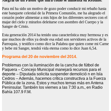
Alegría de un Pastor que mira cómo se alimenta su Rebaño.
Para mí ha sido un motivo de gozo poder conducir mi rebaño hasta
este banquete celestial de la Primera Comunión, me ha alegrado el
corazón poder alimentar a mis hijos de los diferentes sectores con el
majar del cielo y mirarlos deleitarse con asombro del Cuerpo y la
Sangre de Cristo.
Esta generación 2014 ha tenido una característica muy hermosa y es
que muchos de ellos ya desde esa edad son servidores activos de la
Parroquia, y testifico como dice la Palabra que quien come mi Carne
y bebe mi Sangre, tendrá vida eterna como lo dice Juan 6,54.
Programa del 20 de noviembre del 2014.
Problemas con la iluminación de la cancha de fútbol de
Paquera – Concejo Municipal manejará recursos para el
deporte – Diputada solicita suspender demolició
n en Isla
Cedros – Además, hacemos crítica constructiva a la Fuerza
Pública de la zona. Estos y muchos temas más en Antena
Peninsular. También los viernes a las 7:30 a.m., en Radio
Bahía 107.9 F.M.