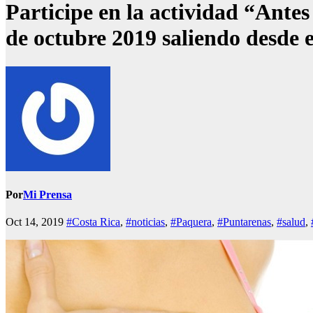
Participe en la actividad “Antes
de octubre 2019 saliendo desde 
Por
Mi Prensa
Oct 14, 2019
#Costa Rica
,
#noticias
,
#Paquera
,
#Puntarenas
,
#salud
,