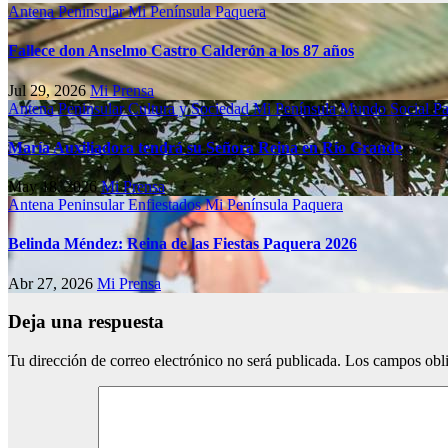
Antena Peninsular
Mi Península
Paquera
Fallece don Anselmo Castro Calderón a los 87 años
Jul 29, 2026
Mi Prensa
Antena Peninsular
Cultura y Sociedad
Mi Península
Mundo Social
Pa
María Auxiliadora tendrá su Señora Reina en Río Grande
May 18, 2026
Mi Prensa
Antena Peninsular
Enfiestados
Mi Península
Paquera
Belinda Méndez: Reina de las Fiestas Paquera 2026
Abr 27, 2026
Mi Prensa
Deja una respuesta
Tu dirección de correo electrónico no será publicada.
Los campos obli