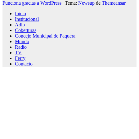
Funciona gracias a WordPress
|
Tema:
Newsup
de
Themeansar
Inicio
Institucional
Adip
Coberturas
Concejo Municipal de Paquera
Mundo
Radio
TV
Ferry
Contacto