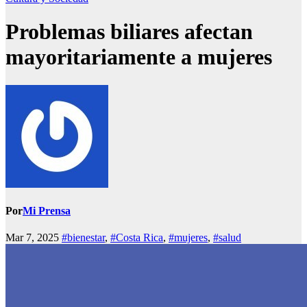
Problemas biliares afectan
mayoritariamente a mujeres
Por
Mi Prensa
Mar 7, 2025
#bienestar
,
#Costa Rica
,
#mujeres
,
#salud