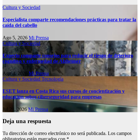
Cultura y Sociedad
Especialista comparte recomendaciones prácticas para tratar la
caída del cabello
Ago 5, 2026
Mi Prensa
Cultura y Sociedad
Experto comparte consejos para reducir el riesgo de deterioro
cognitivo у enfermedad de Alzheimer
Ago 4, 2026
Mi Prensa
Cultura y Sociedad
Tecnología
ESET lanza en Costa Rica sus cursos de concientización y
educación sobre ciberseguridad para empresas
Jul 21, 2026
Mi Prensa
Deja una respuesta
Tu dirección de correo electrónico no será publicada.
Los campos
obligatorios están marcados con
*