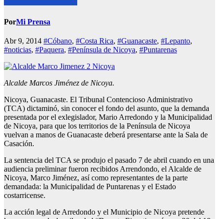
Por
Mi Prensa
Abr 9, 2014
#Cóbano
,
#Costa Rica
,
#Guanacaste
,
#Lepanto
,
#noticias
,
#Paquera
,
#Península de Nicoya
,
#Puntarenas
Alcalde Marcos Jiménez de Nicoya.
Nicoya, Guanacaste. El Tribunal Contencioso Administrativo
(TCA) dictaminó, sin conocer el fondo del asunto, que la demanda
presentada por el exlegislador, Mario Arredondo y la Municipalidad
de Nicoya, para que los territorios de la Península de Nicoya
vuelvan a manos de Guanacaste deberá presentarse ante la Sala de
Casación.
La sentencia del TCA se produjo el pasado 7 de abril cuando en una
audiencia preliminar fueron recibidos Arrendondo, el Alcalde de
Nicoya, Marco Jiménez, así como representantes de la parte
demandada: la Municipalidad de Puntarenas y el Estado
costarricense.
La acción legal de Arredondo y el Municipio de Nicoya pretende