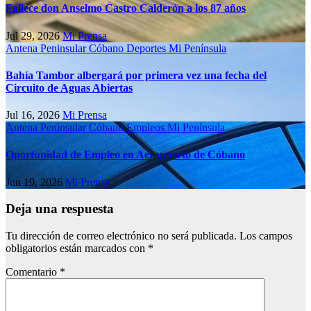
Fallece don Anselmo Castro Calderón a los 87 años
Jul 29, 2026
Mi Prensa
Antena Peninsular
Cóbano
Deportes
Mi Península
Bahía Tambor albergará por primera vez una fecha del
Circuito de Aguas Abiertas
Jul 16, 2026
Mi Prensa
Antena Peninsular
Cóbano
Empleos
Mi Península
Oportunidad de Empleo en Aeropuerto de Cóbano
Jun 19, 2026
Mi Prensa
Deja una respuesta
Tu dirección de correo electrónico no será publicada.
Los campos
obligatorios están marcados con
*
Comentario
*