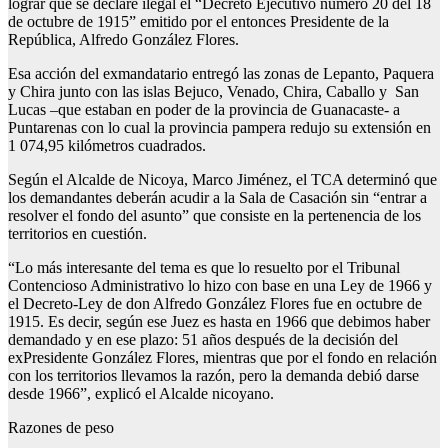
lograr que se declare ilegal el “Decreto Ejecutivo número 20 del 18
de octubre de 1915” emitido por el entonces Presidente de la
República, Alfredo González Flores.
Esa acción del exmandatario entregó las zonas de Lepanto, Paquera
y Chira junto con las islas Bejuco, Venado, Chira, Caballo y San
Lucas –que estaban en poder de la provincia de Guanacaste- a
Puntarenas con lo cual la provincia pampera redujo su extensión en
1 074,95 kilómetros cuadrados.
Según el Alcalde de Nicoya, Marco Jiménez, el TCA determinó que
los demandantes deberán acudir a la Sala de Casación sin “entrar a
resolver el fondo del asunto” que consiste en la pertenencia de los
territorios en cuestión.
“Lo más interesante del tema es que lo resuelto por el Tribunal
Contencioso Administrativo lo hizo con base en una Ley de 1966 y
el Decreto-Ley de don Alfredo González Flores fue en octubre de
1915. Es decir, según ese Juez es hasta en 1966 que debimos haber
demandado y en ese plazo: 51 años después de la decisión del
exPresidente González Flores, mientras que por el fondo en relación
con los territorios llevamos la razón, pero la demanda debió darse
desde 1966”, explicó el Alcalde nicoyano.
Razones de peso