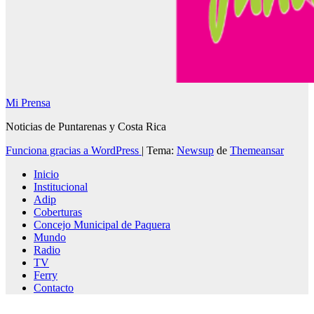
Mi Prensa
Noticias de Puntarenas y Costa Rica
Funciona gracias a WordPress
|
Tema:
Newsup
de
Themeansar
Inicio
Institucional
Adip
Coberturas
Concejo Municipal de Paquera
Mundo
Radio
TV
Ferry
Contacto