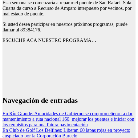
Esta semana se comenzaría a reparar el puente de San Rafael. Sala
Cuarta da curso a Recurso de Amparo interpuesto por vecinos, por
mal estado de puente.
Si usted desea participar en nuestros próximos programas, puede
llamar al 89384176.
ESCUCHE ACA NUESTRO PROGRAMA…
Navegación de entradas
En Río Grande: Autoridades de Gobierno se comprometieron a dar
mantenimiento a ruta nacional 160, mejorar los puentes e iniciar con
los requisitos para una futura pavimentación
En Club de Golf Los Delfines: Liberan 60 lapas rojas en proyecto
auspiciado por la Corporación Barceló