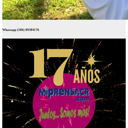
Whatsapp (506) 89384176