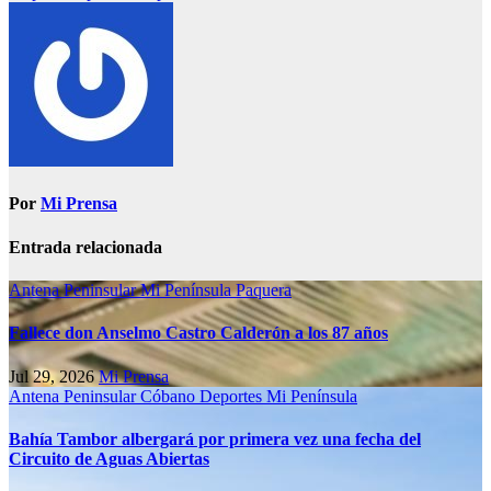
Por
Mi Prensa
Entrada relacionada
Antena Peninsular
Mi Península
Paquera
Fallece don Anselmo Castro Calderón a los 87 años
Jul 29, 2026
Mi Prensa
Antena Peninsular
Cóbano
Deportes
Mi Península
Bahía Tambor albergará por primera vez una fecha del
Circuito de Aguas Abiertas