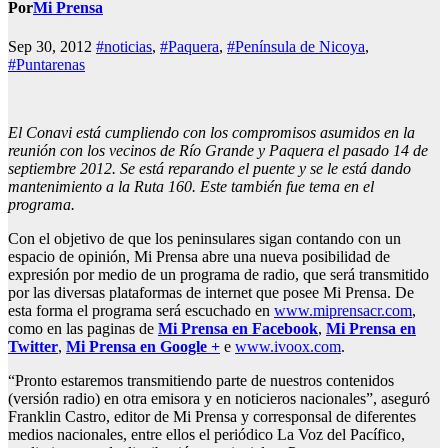
Por
Mi Prensa
Sep 30, 2012
#noticias
,
#Paquera
,
#Península de Nicoya
,
#Puntarenas
El Conavi está cumpliendo con los compromisos asumidos en la
reunión con los vecinos de Río Grande y Paquera el pasado 14 de
septiembre 2012. Se está reparando el puente y se le está dando
mantenimiento a la Ruta 160. Este también fue tema en el
programa.
Con el objetivo de que los peninsulares sigan contando con un
espacio de opinión, Mi Prensa abre una nueva posibilidad de
expresión por medio de un programa de radio, que será transmitido
por las diversas plataformas de internet que posee Mi Prensa. De
esta forma el programa será escuchado en
www.miprensacr.com
,
como en las paginas de
Mi Prensa en Facebook
,
Mi Prensa en
Twitter
,
Mi Prensa en Google +
e
www.ivoox.com
.
“Pronto estaremos transmitiendo parte de nuestros contenidos
(versión radio) en otra emisora y en noticieros nacionales”, aseguró
Franklin Castro, editor de Mi Prensa y corresponsal de diferentes
medios nacionales, entre ellos el periódico La Voz del Pacífico,