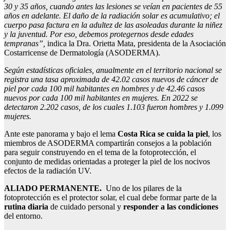
30 y 35 años, cuando antes las lesiones se veían en pacientes de 55
años en adelante. El daño de la radiación solar es acumulativo; el
cuerpo pasa factura en la adultez de las asoleadas durante la niñez
y la juventud. Por eso, debemos protegernos desde edades
tempranas”,
indica la Dra. Orietta Mata, presidenta de la Asociación
Costarricense de Dermatología (ASODERMA).
Según estadísticas oficiales, anualmente en el territorio nacional se
registra una tasa aproximada de 42.02 casos nuevos de cáncer de
piel por cada 100 mil habitantes en hombres y de 42.46 casos
nuevos por cada 100 mil habitantes en mujeres. En 2022 se
detectaron 2.202 casos, de los cuales 1.103 fueron hombres y 1.099
mujeres.
Ante este panorama y bajo el lema
Costa Rica se cuida la piel
, los
miembros de ASODERMA compartirán consejos a la población
para seguir construyendo en el tema de la fotoprotección, el
conjunto de medidas orientadas a proteger la piel de los nocivos
efectos de la radiación UV.
ALIADO PERMANENTE.
Uno de los pilares de la
fotoprotección es el protector solar, el cual debe formar parte de la
rutina diaria
de cuidado personal y
responder a las condiciones
del entorno.