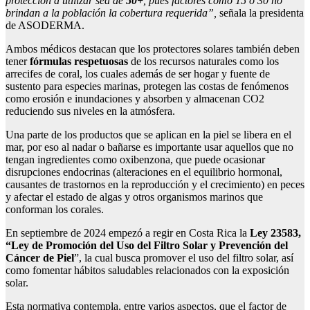
protección a utilizar sea de
50+
, pues factores como 15 ó 30 no
brindan a la población la cobertura requerida”,
señala la presidenta
de ASODERMA.
Ambos médicos destacan que los protectores solares también deben
tener
fórmulas respetuosas
de los recursos naturales como los
arrecifes de coral, los cuales además de ser hogar y fuente de
sustento para especies marinas, protegen las costas de fenómenos
como erosión e inundaciones y absorben y almacenan CO2
reduciendo sus niveles en la atmósfera.
Una parte de los productos que se aplican en la piel se libera en el
mar, por eso al nadar o bañarse es importante usar aquellos que no
tengan ingredientes como oxibenzona, que puede ocasionar
disrupciones endocrinas (alteraciones en el equilibrio hormonal,
causantes de trastornos en la reproducción y el crecimiento) en peces
y afectar el estado de algas y otros organismos marinos que
conforman los corales.
En septiembre de 2024 empezó a regir en Costa Rica la
Ley 23583,
“Ley de Promoción del Uso del Filtro Solar y Prevención del
Cáncer de Piel
”, la cual busca promover el uso del filtro solar, así
como fomentar hábitos saludables relacionados con la exposición
solar.
Esta normativa contempla, entre varios aspectos, que el factor de