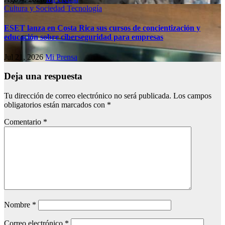
Cultura y Sociedad
Tecnología
ESET lanza en Costa Rica sus cursos de concientización y
educación sobre ciberseguridad para empresas
Jul 21, 2026
Mi Prensa
Deja una respuesta
Tu dirección de correo electrónico no será publicada.
Los campos
obligatorios están marcados con
*
Comentario
*
Nombre
*
Correo electrónico
*