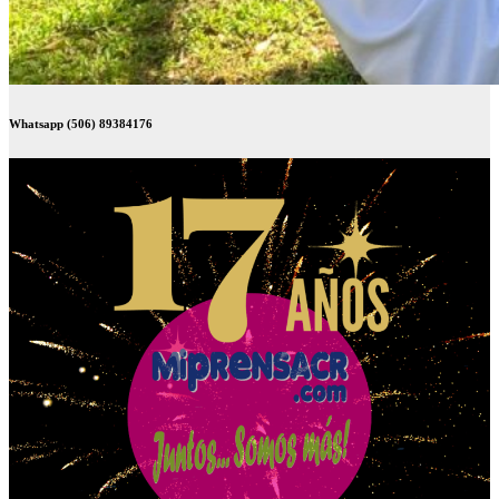
Whatsapp (506) 89384176