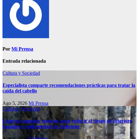
Por
Mi Prensa
Entrada relacionada
Cultura y Sociedad
Especialista comparte recomendaciones prácticas para tratar la
caída del cabello
Ago 5, 2026
Mi Prensa
Cultura y Sociedad
Experto comparte consejos para reducir el riesgo de deterioro
cognitivo у enfermedad de Alzheimer
Ago 4, 2026
Mi Prensa