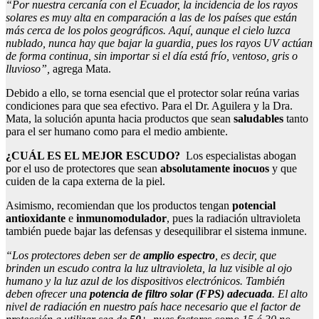
“Por nuestra cercanía con el Ecuador, la incidencia de los rayos
solares es muy alta en comparación a las de los países que están
más cerca de los polos geográficos. Aquí, aunque el cielo luzca
nublado, nunca hay que bajar la guardia, pues los rayos UV actúan
de forma continua, sin importar si el día está frío, ventoso, gris o
lluvioso”,
agrega Mata.
Debido a ello, se torna esencial que el protector solar reúna varias
condiciones para que sea efectivo. Para el Dr. Aguilera y la Dra.
Mata, la solución apunta hacia productos
que sean
saludables
tanto
para el ser humano como para el medio ambiente.
¿CUÁL ES EL MEJOR ESCUDO?
Los especialistas abogan
por el uso de protectores que sean
absolutamente inocuos
y que
cuiden de la capa externa de la piel.
Asimismo, recomiendan que los productos tengan
potencial
antioxidante
e
inmunomodulador
, pues la radiación ultravioleta
también puede bajar las defensas y desequilibrar el sistema inmune.
“Los protectores deben ser de
amplio espectro
, es decir, que
brinden un escudo contra la luz ultravioleta, la luz visible al ojo
humano y la luz azul de los dispositivos electrónicos. También
deben ofrecer una
potencia de filtro solar (FPS)
adecuada
. El alto
nivel de radiación en nuestro país hace necesario que el factor de