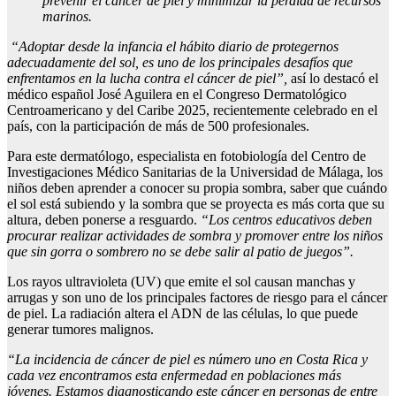
prevenir el cáncer de piel y minimizar la pérdida de recursos
marinos.
“Adoptar desde la infancia el hábito diario de protegernos
adecuadamente del sol, es uno de los principales desafíos que
enfrentamos en la lucha contra el cáncer de piel”,
así lo destacó el
médico español José Aguilera en el Congreso Dermatológico
Centroamericano y del Caribe 2025, recientemente celebrado en el
país, con la participación de más de 500 profesionales.
Para este dermatólogo, especialista en fotobiología del Centro de
Investigaciones Médico Sanitarias de la Universidad de Málaga, los
niños deben aprender a conocer su propia sombra, saber que cuándo
el sol está subiendo y la sombra que se proyecta es más corta que su
altura, deben ponerse a resguardo.
“Los centros educativos deben
procurar realizar actividades de sombra y promover entre los niños
que sin gorra o sombrero no se debe salir al patio de juegos”
.
Los rayos ultravioleta (UV) que emite el sol causan manchas y
arrugas y son uno de los principales factores de riesgo para el cáncer
de piel. La radiación altera el ADN de las células, lo que puede
generar tumores malignos.
“La incidencia de cáncer de piel es número uno en Costa Rica y
cada vez encontramos esta enfermedad en poblaciones más
jóvenes. Estamos diagnosticando este cáncer en personas de entre