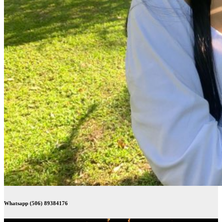
Whatsapp (506) 89384176