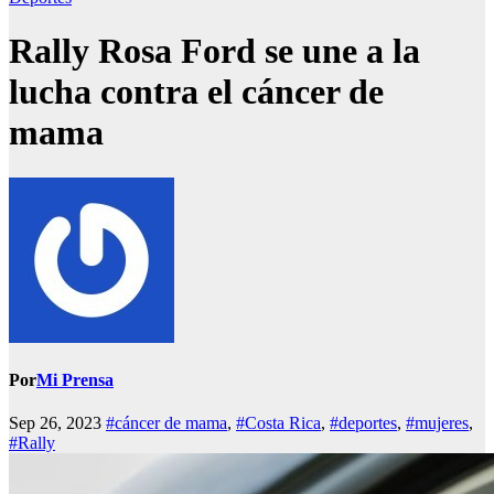
Rally Rosa Ford se une a la
lucha contra el cáncer de
mama
Por
Mi Prensa
Sep 26, 2023
#cáncer de mama
,
#Costa Rica
,
#deportes
,
#mujeres
,
#Rally