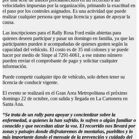
velocidades impuestas por la organización, primando la exactitud en
el paso por los controles asignados. Es una actividad que puede
realizar cualquier persona que tenga licencia y ganas de apoyar la
causa.
Las inscripciones para el Rally Rosa Ford están abiertas para
quienes deseen participar y pasar un domingo en familia, ya que las
participantes pueden ir acompañadas de quienes gusten según la
capacidad del vehículo. El costo es de 35 mil colones y se puede
hacer por medio de Sinpe al 7291-6061, a ese mismo número
pueden enviar el comprobante de pago y solicitar cualquier
información.
Puede competir cualquier tipo de vehículo, solo deben tener su
licencia de conducir vigente.
El evento se realizará en el Gran Area Metropolitana el próximo
domingo 22 de octubre, con salida y llegada en La Cartonera en
Santa Ana.
“Se trata de un rally
para apoyar y concientizar
sobre la
enfermedad,
a quienes l
a
han sufrido, lo sufren o alg
ú
n familiar o
conocido y que necesitan alzar la voz
.
El recorrido nos llevar
á
por
zonas y paisajes donde disfrutaremos de montañas, pueblitos y lo
m
á
s importante dando el mensaje de la prevención y cuidado del