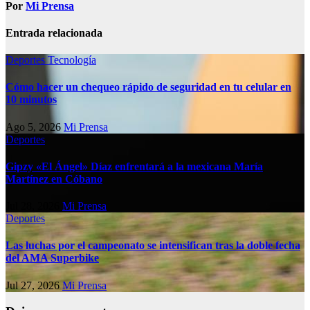
Por
Mi Prensa
Entrada relacionada
Deportes
Tecnología
Cómo hacer un chequeo rápido de seguridad en tu celular en
10 minutos
Ago 5, 2026
Mi Prensa
Deportes
Gipzy «El Ángel» Díaz enfrentará a la mexicana María
Martínez en Cóbano
Jul 28, 2026
Mi Prensa
Deportes
Las luchas por el campeonato se intensifican tras la doble fecha
del AMA Superbike
Jul 27, 2026
Mi Prensa