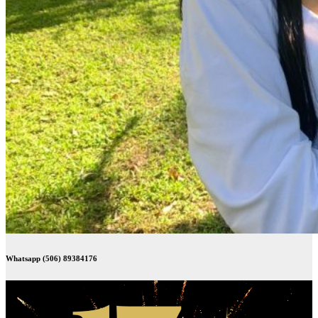
Whatsapp (506) 89384176