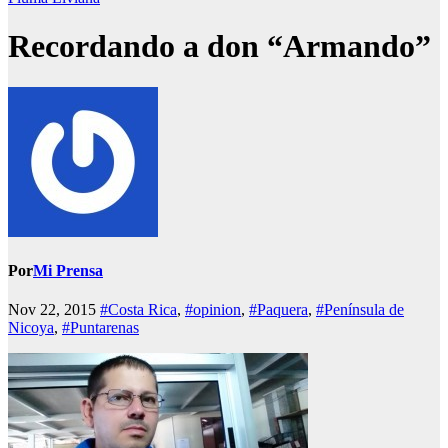
Recordando a don “Armando”
Por
Mi Prensa
Nov 22, 2015
#Costa Rica
,
#opinion
,
#Paquera
,
#Península de
Nicoya
,
#Puntarenas