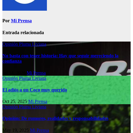
Por
Mi Prensa
Entrada relacionada
Opinión
Pluma Liviana
No basta con tener historia: Hay que seguir mereciendo la
confianza
Jul 14, 2026
Mi Prensa
Opinión
Pluma Liviana
El adiós a un Coco muy querido
Oct 25, 2025
Mi Prensa
Opinión
Pluma Liviana
Opinión: De rumores, realidades y responsabilidades
May 19, 2025
Mi Prensa