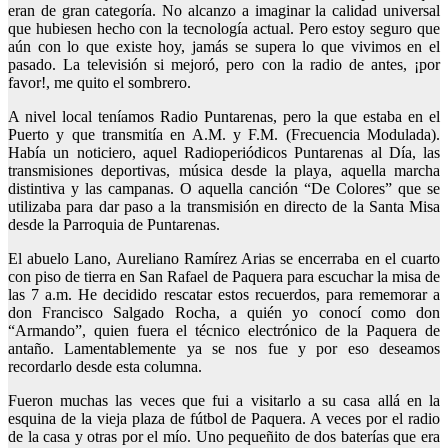
eran de gran categoría. No alcanzo a imaginar la calidad universal
que hubiesen hecho con la tecnología actual. Pero estoy seguro que
aún con lo que existe hoy, jamás se supera lo que vivimos en el
pasado. La televisión si mejoró, pero con la radio de antes, ¡por
favor!, me quito el sombrero.
A nivel local teníamos Radio Puntarenas, pero la que estaba en el
Puerto y que transmitía en A.M. y F.M. (Frecuencia Modulada).
Había un noticiero, aquel Radioperiódicos Puntarenas al Día, las
transmisiones deportivas, música desde la playa, aquella marcha
distintiva y las campanas. O aquella canción “De Colores” que se
utilizaba para dar paso a la transmisión en directo de la Santa Misa
desde la Parroquia de Puntarenas.
El abuelo Lano, Aureliano Ramírez Arias se encerraba en el cuarto
con piso de tierra en San Rafael de Paquera para escuchar la misa de
las 7 a.m. He decidido rescatar estos recuerdos, para rememorar a
don Francisco Salgado Rocha, a quién yo conocí como don
“Armando”, quien fuera el técnico electrónico de la Paquera de
antaño. Lamentablemente ya se nos fue y por eso deseamos
recordarlo desde esta columna.
Fueron muchas las veces que fui a visitarlo a su casa allá en la
esquina de la vieja plaza de fútbol de Paquera. A veces por el radio
de la casa y otras por el mío. Uno pequeñito de dos baterías que era