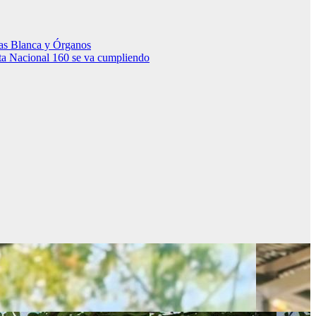
yas Blanca y Órganos
Ruta Nacional 160 se va cumpliendo