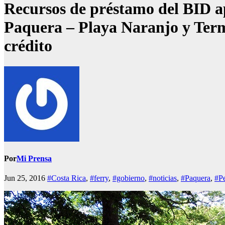
Recursos de préstamo del BID ap
Paquera – Playa Naranjo y Termi
crédito
Por
Mi Prensa
Jun 25, 2016
#Costa Rica
,
#ferry
,
#gobierno
,
#noticias
,
#Paquera
,
#Pe