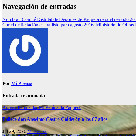
Navegación de entradas
Nombran Comité Distrital de Deportes de Paquera para el periodo 20
Cartel de licitación estará listo para agosto 2016: Ministerio de Obr
Por
Mi Prensa
Entrada relacionada
Antena Peninsular
Mi Península
Paquera
Fallece don Anselmo Castro Calderón a los 87 años
Jul 29, 2026
Mi Prensa