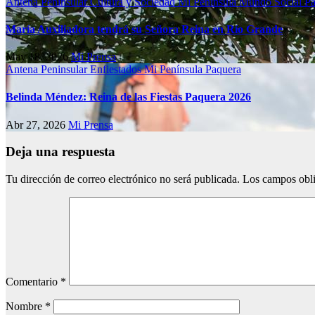
Antena Peninsular
Cultura y Sociedad
Mi Península
Mundo Social
Pa
María Auxiliadora tendrá su Señora Reina en Río Grande
May 18, 2026
Mi Prensa
Antena Peninsular
Enfiestados
Mi Península
Paquera
Belinda Méndez: Reina de las Fiestas Paquera 2026
Abr 27, 2026
Mi Prensa
Deja una respuesta
Tu dirección de correo electrónico no será publicada.
Los campos obli
Comentario
*
Nombre
*