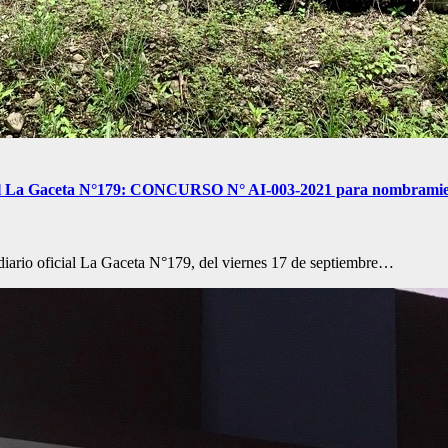
cial La Gaceta N°179: CONCURSO N° AI-003-2021 para nombramient
diario oficial La Gaceta N°179, del viernes 17 de septiembre…