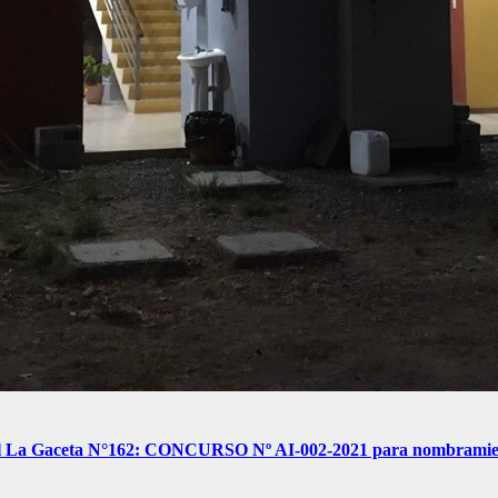
cial La Gaceta N°162: CONCURSO Nº AI-002-2021 para nombramiento