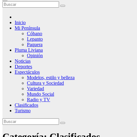
Inicio
Mi Península
Cóbano
Lepanto
Paquera
Pluma Liviana
Opinión
Noticias
Deportes
Espectáculos
Modelos, estilo y belleza
Cultura y Sociedad
Variedad
Mundo Social
Radio y TV
Clasificados
Turismo
Categoría:
Clasificados