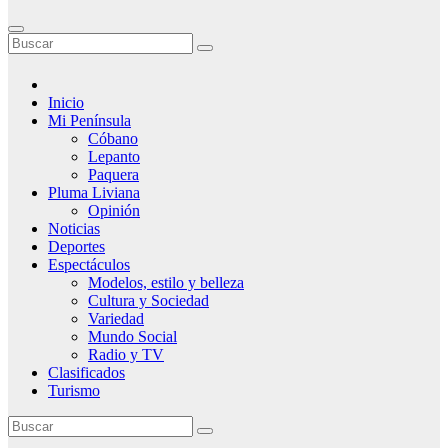
Inicio
Mi Península
Cóbano
Lepanto
Paquera
Pluma Liviana
Opinión
Noticias
Deportes
Espectáculos
Modelos, estilo y belleza
Cultura y Sociedad
Variedad
Mundo Social
Radio y TV
Clasificados
Turismo