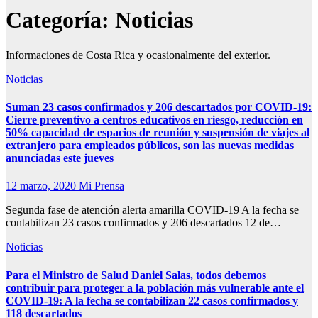
Categoría:
Noticias
Informaciones de Costa Rica y ocasionalmente del exterior.
Noticias
Suman 23 casos confirmados y 206 descartados por COVID-19:
Cierre preventivo a centros educativos en riesgo, reducción en
50% capacidad de espacios de reunión y suspensión de viajes al
extranjero para empleados públicos, son las nuevas medidas
anunciadas este jueves
12 marzo, 2020
Mi Prensa
Segunda fase de atención alerta amarilla COVID-19 A la fecha se
contabilizan 23 casos confirmados y 206 descartados 12 de…
Noticias
Para el Ministro de Salud Daniel Salas, todos debemos
contribuir para proteger a la población más vulnerable ante el
COVID-19: A la fecha se contabilizan 22 casos confirmados y
118 descartados