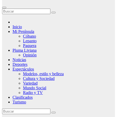
Inicio
Mi Península
Cóbano
Lepanto
Paquera
Pluma Liviana
Opinión
Noticias
Deportes
Espectáculos
Modelos, estilo y belleza
Cultura y Sociedad
Variedad
Mundo Social
Radio y TV
Clasificados
Turismo