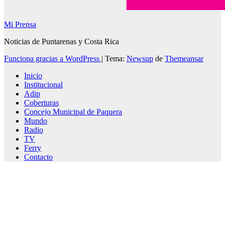
Mi Prensa
Noticias de Puntarenas y Costa Rica
Funciona gracias a WordPress
|
Tema:
Newsup
de
Themeansar
Inicio
Institucional
Adip
Coberturas
Concejo Municipal de Paquera
Mundo
Radio
TV
Ferry
Contacto