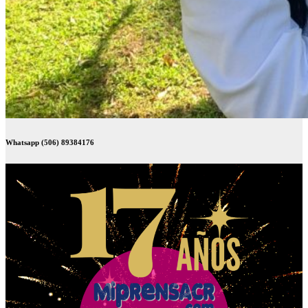
Whatsapp (506) 89384176