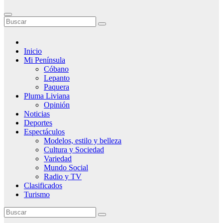
Inicio
Mi Península
Cóbano
Lepanto
Paquera
Pluma Liviana
Opinión
Noticias
Deportes
Espectáculos
Modelos, estilo y belleza
Cultura y Sociedad
Variedad
Mundo Social
Radio y TV
Clasificados
Turismo