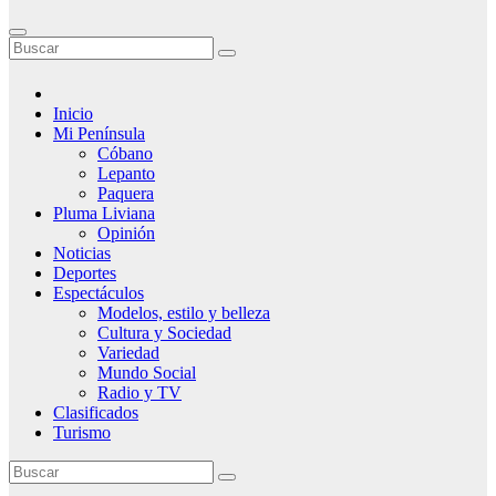
Inicio
Mi Península
Cóbano
Lepanto
Paquera
Pluma Liviana
Opinión
Noticias
Deportes
Espectáculos
Modelos, estilo y belleza
Cultura y Sociedad
Variedad
Mundo Social
Radio y TV
Clasificados
Turismo