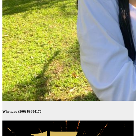
Whatsapp (506) 89384176