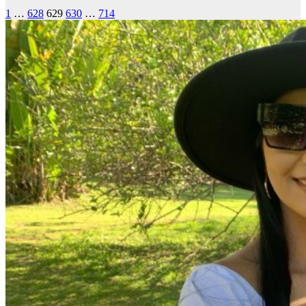
1
…
628
629
630
…
714