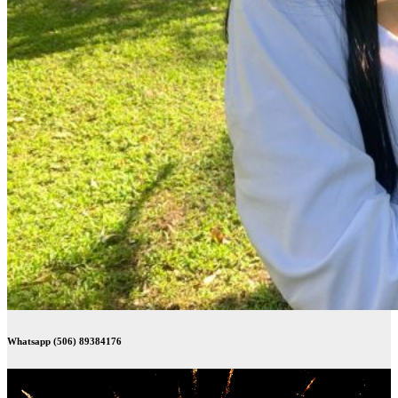
Whatsapp (506) 89384176