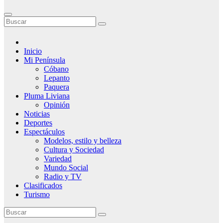
Inicio
Mi Península
Cóbano
Lepanto
Paquera
Pluma Liviana
Opinión
Noticias
Deportes
Espectáculos
Modelos, estilo y belleza
Cultura y Sociedad
Variedad
Mundo Social
Radio y TV
Clasificados
Turismo