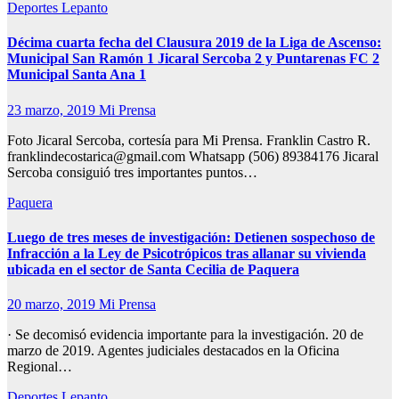
Deportes
Lepanto
Décima cuarta fecha del Clausura 2019 de la Liga de Ascenso:
Municipal San Ramón 1 Jicaral Sercoba 2 y Puntarenas FC 2
Municipal Santa Ana 1
23 marzo, 2019
Mi Prensa
Foto Jicaral Sercoba, cortesía para Mi Prensa. Franklin Castro R.
franklindecostarica@gmail.com Whatsapp (506) 89384176 Jicaral
Sercoba consiguió tres importantes puntos…
Paquera
Luego de tres meses de investigación: Detienen sospechoso de
Infracción a la Ley de Psicotrópicos tras allanar su vivienda
ubicada en el sector de Santa Cecilia de Paquera
20 marzo, 2019
Mi Prensa
· Se decomisó evidencia importante para la investigación. 20 de
marzo de 2019. Agentes judiciales destacados en la Oficina
Regional…
Deportes
Lepanto