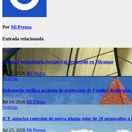
Por
Mi Prensa
Entrada relacionada
Noticias
Jornada comunitaria fortalece el desarrollo en Miramar
Jul 25, 2026
Mi Prensa
Noticias
Defensoría verifica acciones de protección de Ermitas declaradas
Jul 24, 2026
Mi Prensa
Noticias
ICE autoriza conexión de nueva planta solar de 20 megavatios a 
Jul 23, 2026
Mi Prensa