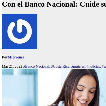
Con el Banco Nacional: Cuide su
Por
Mi Prensa
Mar 21, 2022
#Banco Nacional
,
#Costa Rica
,
#mujeres
,
#noticias
,
#s