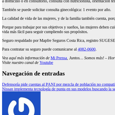
a domicilio o en consultorio, consulta con nutricionista, orientación te
También se puede solicitar consulta ginecológica: 1 evento por año.
La calidad de vida de las mujeres, y de la familia también cuenta, por
Porque para trabajar por sus objetivos y sueños, las mujeres deben cu
vida más fácil para seguir cumpliendo sus propósitos.
Seguro respaldado por Mapfre Seguros Costa Rica, registro SUGESE
Para contratar su seguro puede comunicarse al
4082-0600
.
Vea aquí más información de
Mi Prensa
, Juntos… Somos más! – Horar
Visite nuestro canal de
Youtube
Navegación de entradas
Defensoría pide cuentas al PANI por mezcla de población no compati
Nissan implementa tecnología de punta en sus modelos buscando la se