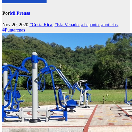
Por
Mi Prensa
Nov 20, 2020
#Costa Rica
,
#Isla Venado
,
#Lepanto
,
#noticias
,
#Puntarenas