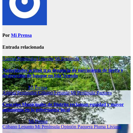
Por
Mi Prensa
Entrada relacionada
Antena Peninsular
Lepanto
Mi Península
Autoridades actúan tras denuncia de movimiento de tierra y
destrucción de bosque en Isla Venado
Oct 31, 2025
Mi Prensa
Antena Peninsular
Cóbano
Lepanto
Mi Península
Paquera
Concejos Municipales de Distrito reclaman equidad y mayor
autonomía en la gobernanza local
Sep 19, 2025
Mi Prensa
Cóbano
Lepanto
Mi Península
Opinión
Paquera
Pluma Liviana