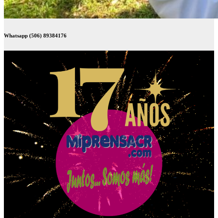
Whatsapp (506) 89384176