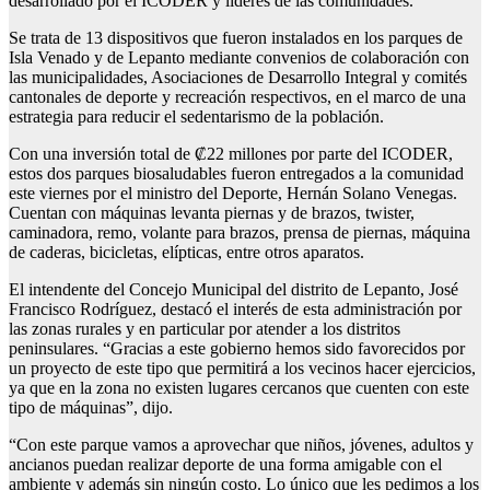
desarrollado por el ICODER y líderes de las comunidades.
Se trata de 13 dispositivos que fueron instalados en los parques de
Isla Venado y de Lepanto mediante convenios de colaboración con
las municipalidades, Asociaciones de Desarrollo Integral y comités
cantonales de deporte y recreación respectivos, en el marco de una
estrategia para reducir el sedentarismo de la población.
Con una inversión total de ₡22 millones por parte del ICODER,
estos dos parques biosaludables fueron entregados a la comunidad
este viernes por el ministro del Deporte, Hernán Solano Venegas.
Cuentan con máquinas levanta piernas y de brazos, twister,
caminadora, remo, volante para brazos, prensa de piernas, máquina
de caderas, bicicletas, elípticas, entre otros aparatos.
El intendente del Concejo Municipal del distrito de Lepanto, José
Francisco Rodríguez, destacó el interés de esta administración por
las zonas rurales y en particular por atender a los distritos
peninsulares. “Gracias a este gobierno hemos sido favorecidos por
un proyecto de este tipo que permitirá a los vecinos hacer ejercicios,
ya que en la zona no existen lugares cercanos que cuenten con este
tipo de máquinas”, dijo.
“Con este parque vamos a aprovechar que niños, jóvenes, adultos y
ancianos puedan realizar deporte de una forma amigable con el
ambiente y además sin ningún costo. Lo único que les pedimos a los