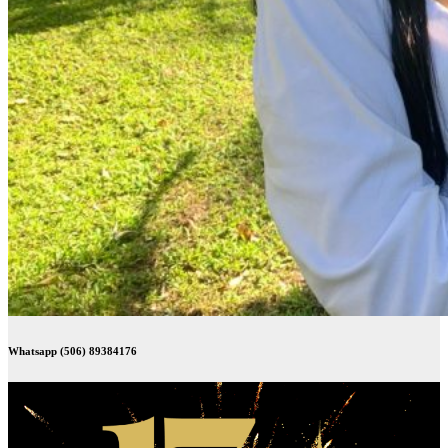
Whatsapp (506) 89384176