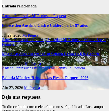
Entrada relacionada
Antena Peninsular
Mi Península
Paquera
Fallece don Anselmo Castro Calderón a los 87 años
Jul 29, 2026
Mi Prensa
Antena Peninsular
Cultura y Sociedad
Mi Península
Mundo Social
Paquera
María Auxiliadora tendrá su Señora Reina en Río Grande
May 18, 2026
Mi Prensa
Antena Peninsular
Enfiestados
Mi Península
Paquera
Belinda Méndez: Reina de las Fiestas Paquera 2026
Abr 27, 2026
Mi Prensa
Deja una respuesta
Tu dirección de correo electrónico no será publicada.
Los campos