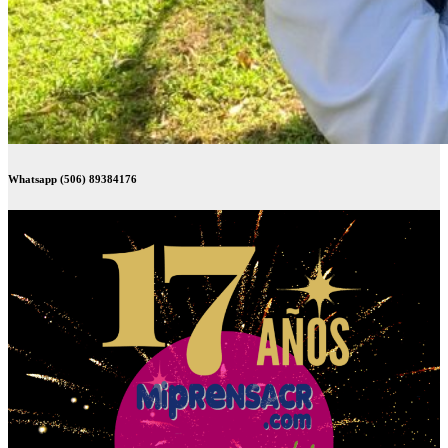
Whatsapp (506) 89384176