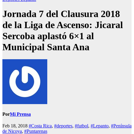
Jornada 7 del Clausura 2018
de la Liga de Ascenso: Jicaral
Sercoba aplastó 6×1 al
Municipal Santa Ana
Por
Mi Prensa
Feb 18, 2018
#Costa Rica
,
#deportes
,
#futbol
,
#Lepanto
,
#Península
de Nicoya
,
#Puntarenas