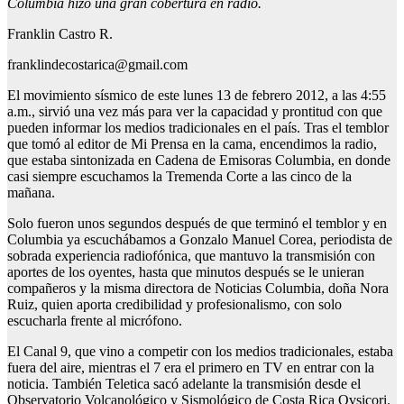
Columbia hizo una gran cobertura en radio.
Franklin Castro R.
franklindecostarica@gmail.com
El movimiento sísmico de este lunes 13 de febrero 2012, a las 4:55
a.m., sirvió una vez más para ver la capacidad y prontitud con que
pueden informar los medios tradicionales en el país. Tras el temblor
que tomó al editor de Mi Prensa en la cama, encendimos la radio,
que estaba sintonizada en Cadena de Emisoras Columbia, en donde
casi siempre escuchamos la Tremenda Corte a las cinco de la
mañana.
Solo fueron unos segundos después de que terminó el temblor y en
Columbia ya escuchábamos a Gonzalo Manuel Corea, periodista de
sobrada experiencia radiofónica, que mantuvo la transmisión con
aportes de los oyentes, hasta que minutos después se le unieran
compañeros y la misma directora de Noticias Columbia, doña Nora
Ruiz, quien aporta credibilidad y profesionalismo, con solo
escucharla frente al micrófono.
El Canal 9, que vino a competir con los medios tradicionales, estaba
fuera del aire, mientras el 7 era el primero en TV en entrar con la
noticia. También Teletica sacó adelante la transmisión desde el
Observatorio Volcanológico y Sismológico de Costa Rica Ovsicori.