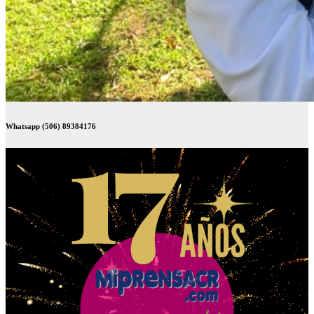
Whatsapp (506) 89384176