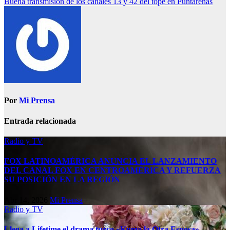
Buena transmisión de los canales 13 y 42 del tope en Puntarenas
Por
Mi Prensa
Entrada relacionada
Radio y TV
FOX LATINOAMÉRICA ANUNCIA EL LANZAMIENTO
DEL CANAL FOX EN CENTROAMÉRICA Y REFUERZA
SU POSICIÓN EN LA REGIÓN
Abr 14, 2026
Mi Prensa
Radio y TV
Llega a Lifetime el drama turco «Kuma la Otra Esposa»