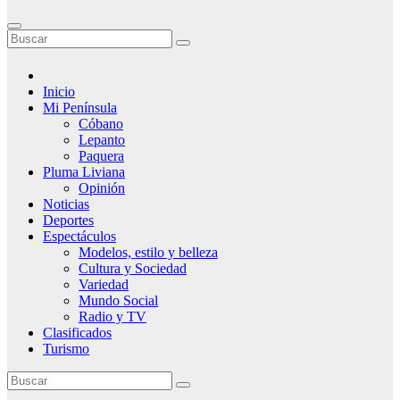
Inicio
Mi Península
Cóbano
Lepanto
Paquera
Pluma Liviana
Opinión
Noticias
Deportes
Espectáculos
Modelos, estilo y belleza
Cultura y Sociedad
Variedad
Mundo Social
Radio y TV
Clasificados
Turismo