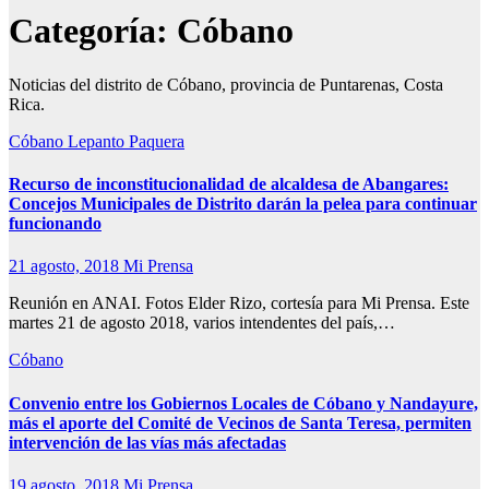
Categoría:
Cóbano
Noticias del distrito de Cóbano, provincia de Puntarenas, Costa
Rica.
Cóbano
Lepanto
Paquera
Recurso de inconstitucionalidad de alcaldesa de Abangares:
Concejos Municipales de Distrito darán la pelea para continuar
funcionando
21 agosto, 2018
Mi Prensa
Reunión en ANAI. Fotos Elder Rizo, cortesía para Mi Prensa. Este
martes 21 de agosto 2018, varios intendentes del país,…
Cóbano
Convenio entre los Gobiernos Locales de Cóbano y Nandayure,
más el aporte del Comité de Vecinos de Santa Teresa, permiten
intervención de las vías más afectadas
19 agosto, 2018
Mi Prensa