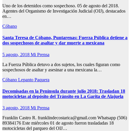
Uno de los detenidos como sospechoso. 05 de agosto del 2018.
Agentes del Organismo de Investigación Judicial (OIJ), destacados
en…
Cóbano
Santa Teresa de Cóbano, Puntarenas: Fuerza Pública detiene a
dos sospechosos de asaltar y dar muerte a mexicana
5 agosto, 2018
Mi Prensa
La Fuerza Pública detuvo a dos sujetos, los cuales figuran como
sospechosos de asaltar y asesinar a una mexicana la…
Cóbano
Lepanto
Paquera
Decomisadas en la Península durante julio 2018: Trasladan 18
motocicletas al depósito del Tránsito en La Garita de Alajuela
3 agosto, 2018
Mi Prensa
Franklin Castro R. franklindecostarica@gmail.com Whatsapp (506)
89384176 Este miércoles 01 de agosto fueron trasladadas 18
motocicletas del parqueo del OIJ…