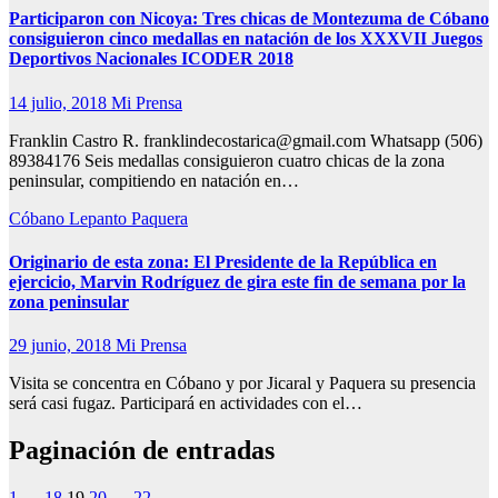
Participaron con Nicoya: Tres chicas de Montezuma de Cóbano
consiguieron cinco medallas en natación de los XXXVII Juegos
Deportivos Nacionales ICODER 2018
14 julio, 2018
Mi Prensa
Franklin Castro R. franklindecostarica@gmail.com Whatsapp (506)
89384176 Seis medallas consiguieron cuatro chicas de la zona
peninsular, compitiendo en natación en…
Cóbano
Lepanto
Paquera
Originario de esta zona: El Presidente de la República en
ejercicio, Marvin Rodríguez de gira este fin de semana por la
zona peninsular
29 junio, 2018
Mi Prensa
Visita se concentra en Cóbano y por Jicaral y Paquera su presencia
será casi fugaz. Participará en actividades con el…
Paginación de entradas
1
…
18
19
20
…
22