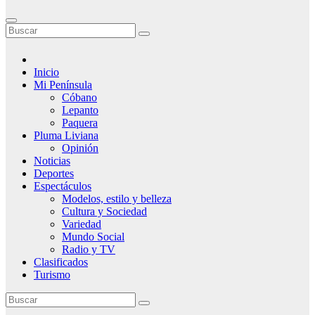
Inicio
Mi Península
Cóbano
Lepanto
Paquera
Pluma Liviana
Opinión
Noticias
Deportes
Espectáculos
Modelos, estilo y belleza
Cultura y Sociedad
Variedad
Mundo Social
Radio y TV
Clasificados
Turismo