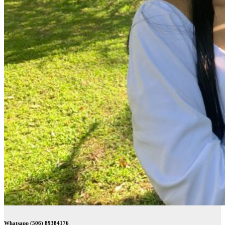
Whatsapp (506) 89384176