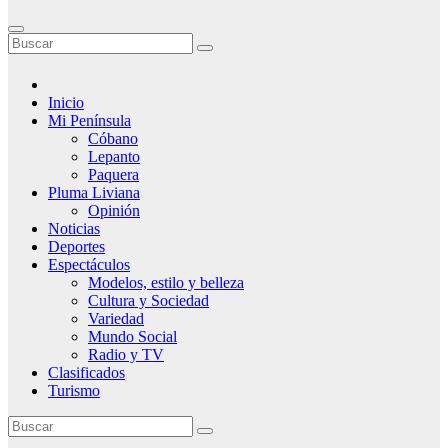
Inicio
Mi Península
Cóbano
Lepanto
Paquera
Pluma Liviana
Opinión
Noticias
Deportes
Espectáculos
Modelos, estilo y belleza
Cultura y Sociedad
Variedad
Mundo Social
Radio y TV
Clasificados
Turismo