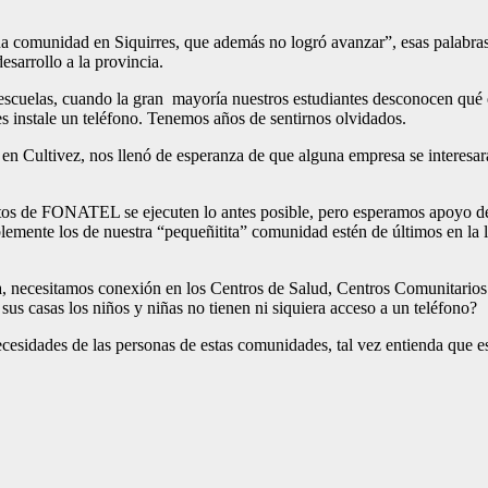
na comunidad en Siquirres, que además no logró avanzar”, esas palabra
esarrollo a la provincia.
escuelas, cuando la gran mayoría nuestros estudiantes desconocen qué es
es instale un teléfono. Tenemos años de sentirnos olvidados.
o en Cultivez, nos llenó de esperanza de que alguna empresa se interesa
tos de FONATEL se ejecuten lo antes posible, pero esperamos apoyo de
lemente los de nuestra “pequeñitita” comunidad estén de últimos en la 
ma, necesitamos conexión en los Centros de Salud, Centros Comunitarios
sus casas los niños y niñas no tienen ni siquiera acceso a un teléfono?
 necesidades de las personas de estas comunidades, tal vez entienda que 