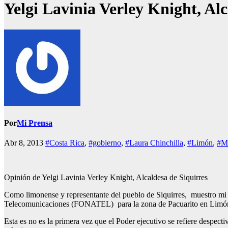
Yelgi Lavinia Verley Knight, Al
Por
Mi Prensa
Abr 8, 2013
#Costa Rica
,
#gobierno
,
#Laura Chinchilla
,
#Limón
,
#Mu
Opinión de Yelgi Lavinia Verley Knight, Alcaldesa de Siquirres
Como limonense y representante del pueblo de Siquirres, muestro mi to
Telecomunicaciones (FONATEL) para la zona de Pacuarito en Limó
Esta es no es la primera vez que el Poder ejecutivo se refiere despec