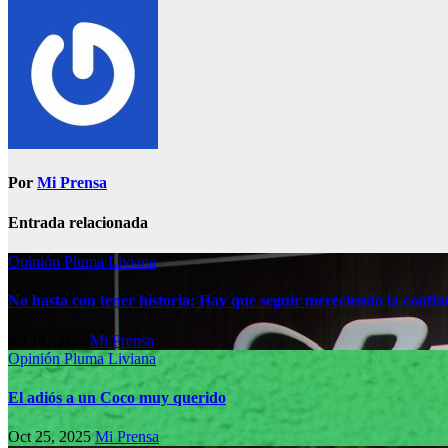
Por
Mi Prensa
Entrada relacionada
Opinión
Pluma Liviana
No basta con tener historia: Hay que seguir mereciendo la confia
Jul 14, 2026
Mi Prensa
Opinión
Pluma Liviana
El adiós a un Coco muy querido
Oct 25, 2025
Mi Prensa