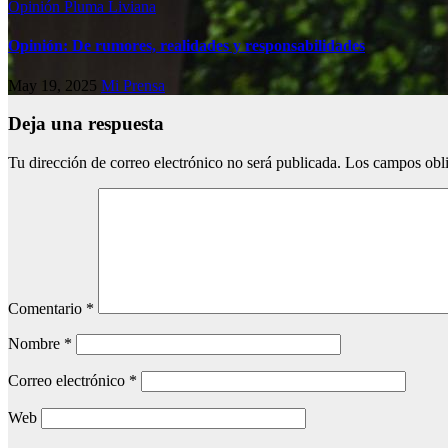
Opinión
Pluma Liviana
Opinión: De rumores, realidades y responsabilidades
May 19, 2025
Mi Prensa
Deja una respuesta
Tu dirección de correo electrónico no será publicada.
Los campos obli
Comentario
*
Nombre
*
Correo electrónico
*
Web