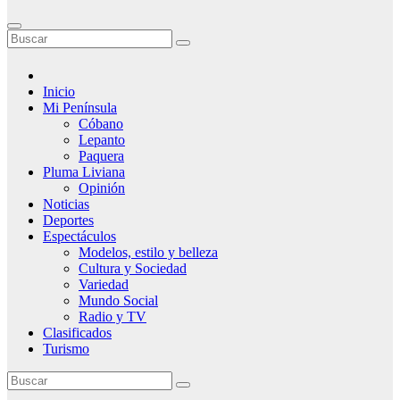
Inicio
Mi Península
Cóbano
Lepanto
Paquera
Pluma Liviana
Opinión
Noticias
Deportes
Espectáculos
Modelos, estilo y belleza
Cultura y Sociedad
Variedad
Mundo Social
Radio y TV
Clasificados
Turismo