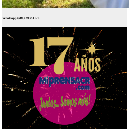
Whatsapp (506) 89384176