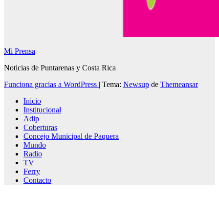
Mi Prensa
Noticias de Puntarenas y Costa Rica
Funciona gracias a WordPress
|
Tema:
Newsup
de
Themeansar
Inicio
Institucional
Adip
Coberturas
Concejo Municipal de Paquera
Mundo
Radio
TV
Ferry
Contacto