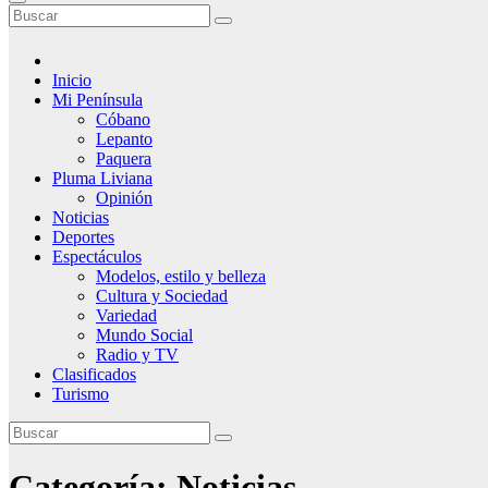
Inicio
Mi Península
Cóbano
Lepanto
Paquera
Pluma Liviana
Opinión
Noticias
Deportes
Espectáculos
Modelos, estilo y belleza
Cultura y Sociedad
Variedad
Mundo Social
Radio y TV
Clasificados
Turismo
Categoría:
Noticias