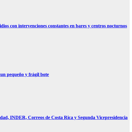
dios con intervenciones constantes en bares y centros nocturnos
 un pequeño y frágil bote
uridad, INDER, Correos de Costa Rica y Segunda Vicepresidencia