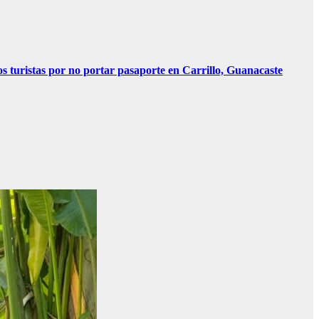
os turistas por no portar pasaporte en Carrillo, Guanacaste