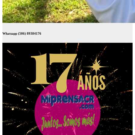
Whatsapp (506) 89384176