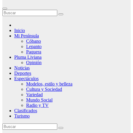
Inicio
Mi Península
Cóbano
Lepanto
Paquera
Pluma Liviana
Opinión
Noticias
Deportes
Espectáculos
Modelos, estilo y belleza
Cultura y Sociedad
Variedad
Mundo Social
Radio y TV
Clasificados
Turismo