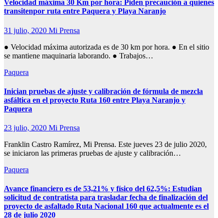
Velocidad máxima 30 Km por hora: Piden precaución a quienes
transitenpor ruta entre Paquera y Playa Naranjo
31 julio, 2020
Mi Prensa
● Velocidad máxima autorizada es de 30 km por hora. ● En el sitio
se mantiene maquinaria laborando. ● Trabajos…
Paquera
Inician pruebas de ajuste y calibración de fórmula de mezcla
asfáltica en el proyecto Ruta 160 entre Playa Naranjo y
Paquera
23 julio, 2020
Mi Prensa
Franklin Castro Ramírez, Mi Prensa. Este jueves 23 de julio 2020,
se iniciaron las primeras pruebas de ajuste y calibración…
Paquera
Avance financiero es de 53,21% y físico del 62,5%: Estudian
solicitud de contratista para trasladar fecha de finalización del
proyecto de asfaltado Ruta Nacional 160 que actualmente es el
28 de julio 2020