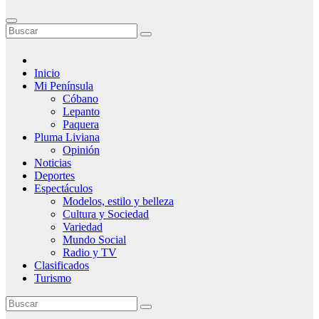
Inicio
Mi Península
Cóbano
Lepanto
Paquera
Pluma Liviana
Opinión
Noticias
Deportes
Espectáculos
Modelos, estilo y belleza
Cultura y Sociedad
Variedad
Mundo Social
Radio y TV
Clasificados
Turismo